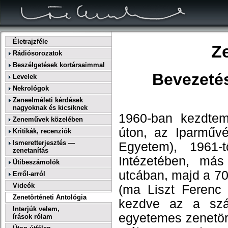
Életrajzféle
Ze
Rádiósorozatok
Beszélgetések kortársaimmal
Bevezetés
Levelek
Nekrológok
Zeneelméleti kérdések
nagyoknak és kicsiknek
1960-ban
kezdtem 
Zeneművek közelében
úton, az Iparműv
Kritikák, recenziók
Ismeretterjesztés —
Egyetem),
1961-t
zenetanítás
Intézetében, má
Útibeszámolók
utcában, majd a
70
Erről-arról
Videók
(ma Liszt Ferenc 
Zenetörténeti Antológia
kezdve az a szán
Interjúk velem,
egyetemes zenetört
írások rólam