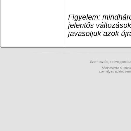
Figyelem: mindhá
jelentős változások
javasoljuk azok újra
Szerkesztés, szöveggondo
A foldesimre.hu honl
személyes adatot sem m