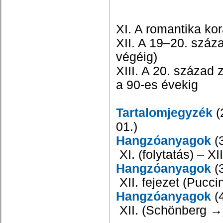
XI. A romantika kor
XII. A
19–20. száz
végéig)
XIII. A 20. század 
a 90-es évekig
Tartalomjegyzék
(
01.)
Hangzóanyagok
(3
XI. (folytatás) – X
Hangzóanyagok
(3
XII. fejezet (Pucci
Hangzóanyagok
(4
XII. (Schönberg
→