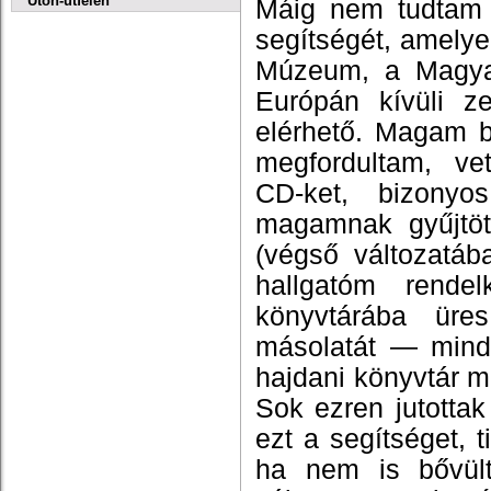
Úton-útfélen
Máig nem tudtam
segítségét, amelye
Múzeum, a Magya
Európán kívüli z
elérhető. Magam b
megfordultam, ve
CD-ket,
bizonyos 
magamnak gyűjtött
(végső változatáb
hallgatóm rende
könyvtárába üre
másolatát — minden
hajdani könyvtár m
Sok ezren jutottak 
ezt a segítséget, t
ha nem is bővült