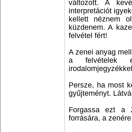
változott. A kev
interpretációt igy
kellett néznem ol
küzdenem. A kazet
felvétel fért!
A zenei anyag mell
a felvételek el
irodalomjegyzékkel
Persze, ha most 
gyűjteményt. Látvá
Forgassa ezt a Ze
forrására, a zenére