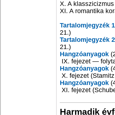
X. A klasszicizmus
XI. A romantika ko
Tartalomjegyzék 1
21.
)
Tartalomjegyzék 2
21.)
Hangzóanyagok
(2
IX. fejezet — folyt
Hangzóanyagok
(4
X. fejezet
(Stamit
Hangzóanyagok
(4
XI. fejezet
(Schub
Harmadik év