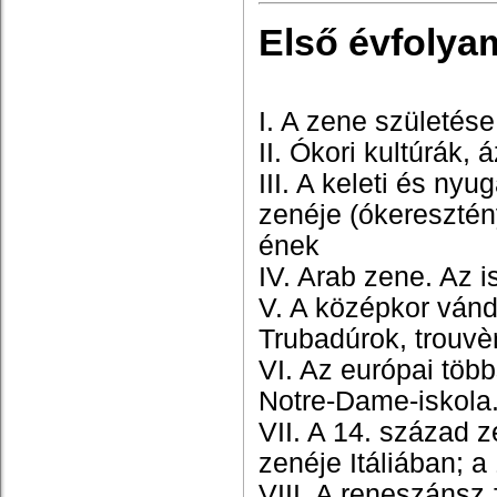
Első évfolya
I. A zene születés
II. Ókori kultúrák,
III. A keleti és ny
zenéje (ókeresztén
ének
IV. Arab zene. Az 
V. A középkor vánd
Trubadúrok, trouv
VI. Az európai töb
Notre-Dame-iskola
VII. A 14. század 
zenéje Itáliában;
a
VIII. A reneszánsz