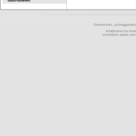
Úton-útfélen
Szerkesztés, szöveggondo
A foldesimre.hu honl
személyes adatot sem m