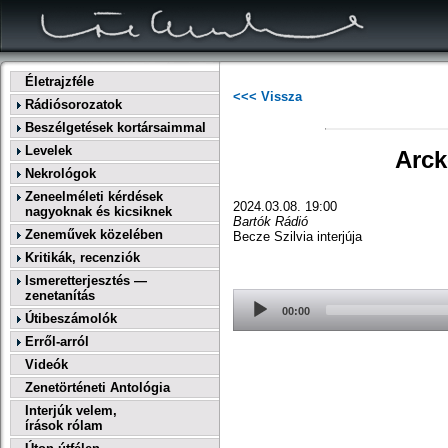
Életrajzféle
<<< Vissza
Rádiósorozatok
Beszélgetések kortársaimmal
Levelek
Arck
Nekrológok
Zeneelméleti kérdések
2024.03.08. 19:00
nagyoknak és kicsiknek
Bartók Rádió
Zeneművek közelében
Becze Szilvia interjúja
Kritikák, recenziók
Ismeretterjesztés —
zenetanítás
Audio
Player
00:00
Útibeszámolók
Erről-arról
Videók
Zenetörténeti Antológia
Interjúk velem,
írások rólam