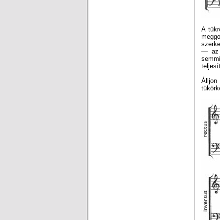
A tük
meggo
szerke
— az 
semmi
teljes
Álljo
tükörk