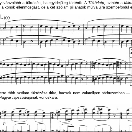
ilvánvalóbb a tükrözés, ha egyidejűleg történik. A
Tükörkép
, szintén a
Mik
t a konok ellenmozgást, de a két szólam pillanatok múlva újra szembefordul
erre több szólam tükrözése ritka, hacsak nem valamilyen párhuzamban — 
Magyar rapszódiá
jának vonóskara: