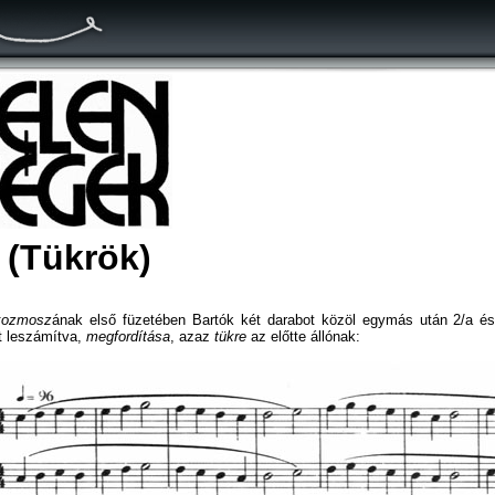
7
(Tükrök)
kozmosz
ának első füzetében Bartók két darabot közöl egymás után 2/a és 
t leszámítva,
megfordítása
, azaz
tükre
az előtte állónak: