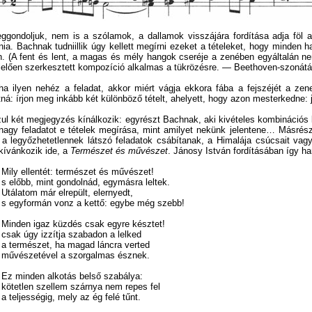
gondoljuk, nem is a szólamok, a dallamok visszájára fordítása adja föl 
ia. Bachnak tudniillik úgy kellett megírni ezeket a tételeket, hogy minden h
n. (A fent és lent, a magas és mély hangok cseréje a zenében egyáltalán n
elően szerkesztett kompozíció alkalmas a tükrözésre. — Beethoven-szonátá
a ilyen nehéz a feladat, akkor miért vágja ekkora fába a fejszéjét a ze
tná: írjon meg inkább két különböző tételt, ahelyett, hogy azon mesterkedne: j
ul két megjegyzés kínálkozik: egyrészt Bachnak, aki kivételes kombinációs k
nagy feladatot e tételek megírása, mint amilyet nekünk jelentene… Másré
a legyőzhetetlennek látszó feladatok csábítanak, a Himalája csúcsait vag
kívánkozik ide, a
Természet és művészet
. Jánosy István fordításában így ha
Mily ellentét: természet és művészet!
s előbb, mint gondolnád, egymásra leltek.
Utálatom már elrepült, elernyedt,
s egyformán vonz a kettő: egybe még szebb!
Minden igaz küzdés csak egyre késztet!
csak úgy izzítja szabadon a lelked
a természet, ha magad láncra verted
művészetével a szorgalmas észnek.
Ez minden alkotás belső szabálya:
kötetlen szellem szárnya nem repes fel
a teljességig, mely az ég felé tűnt.