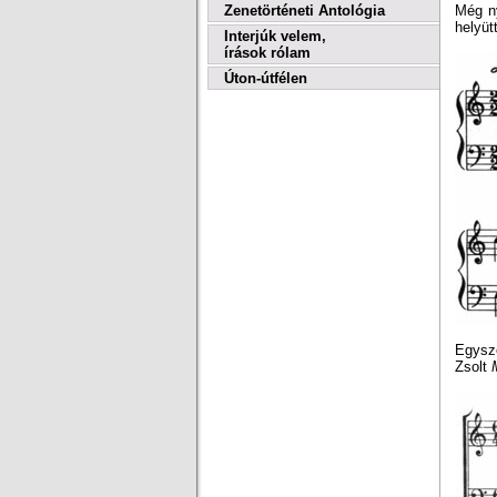
Zenetörténeti Antológia
Még ny
helyüt
Interjúk velem,
írások rólam
Úton-útfélen
Egysz
Zsolt