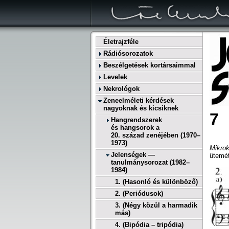
Életrajzféle
Rádiósorozatok
Beszélgetések kortársaimmal
Levelek
Nekrológok
Zeneelméleti kérdések
nagyoknak és kicsiknek
Hangrendszerek
és hangsorok a
20. század zenéjében (1970–
1973)
Mikro
Jelenségek —
ütemé
tanulmánysorozat (1982–
1984)
1. (Hasonló és különböző)
2. (Periódusok)
3. (Négy közül a harmadik
más)
4. (Bipódia – tripódia)