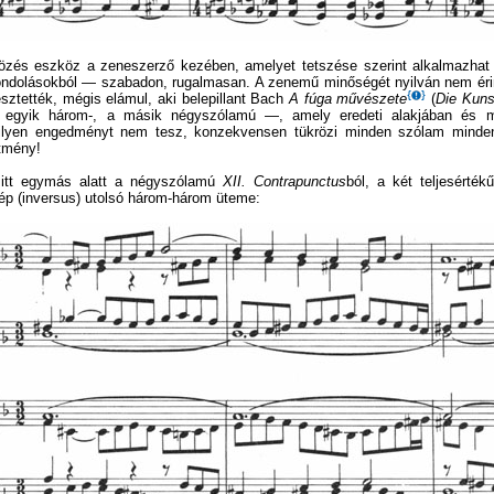
rözés eszköz a zeneszerző kezében, amelyet tetszése szerint alkalmazha
ndolásokból — szabadon, rugalmasan. A zenemű minőségét nyilván nem érin
sztették, mégis elámul, aki belepillant Bach
A fúga művészete
(
Die Kuns
egyik három-, a másik négyszólamú —, amely eredeti alakjában és me
lyen engedményt nem tesz, konzekvensen tükrözi minden szólam minden h
ítmény!
n itt egymás alatt a négyszólamú
XII. Contrapunctus
ból, a két teljesérték
ép (inversus) utolsó három-három üteme: