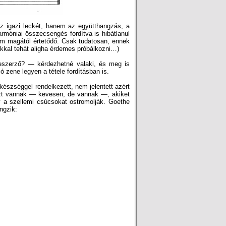
az igazi leckét, hanem az együtthangzás, a
armóniai összecsengés fordítva is hibátlanul
em magától értetődő. Csak tudatosan, ennek
kkal tehát aligha érdemes próbálkozni…)
neszerző? — kérdezhetné valaki, és meg is
ó zene legyen a tétele fordításban is.
észséggel rendelkezett, nem jelentett azért
szt vannak — kevesen, de vannak —, akiket
y a szellemi csúcsokat ostromolják. Goethe
ngzik: