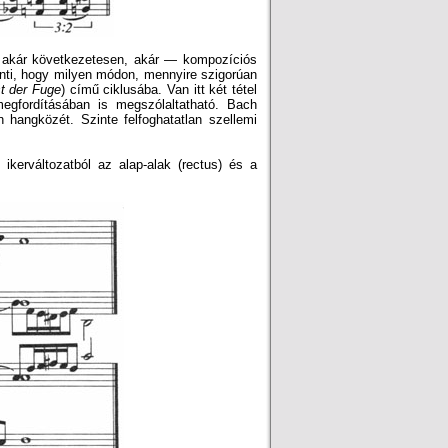
t akár következetesen, akár — kompozíciós
ti, hogy milyen módon, mennyire szigorúan
t der Fuge
) című ciklusába. Van itt két tétel
gfordításában is megszólaltatható. Bach
angközét. Szinte felfoghatatlan szellemi
ű ikerváltozatból az alap-alak (rectus) és a