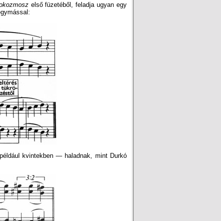
rokozmosz
első füzetéből, feladja ugyan egy
 egymással:
például kvintekben — haladnak, mint Durkó