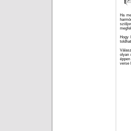
Ha meg
harmón
szóljo
megfel
Hogy h
toldha
Válasz
olyan 
éppen 
verse 