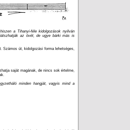
 hiszen a Tihanyi-féle kidolgozások nyilván
eljátszhatják az övét, de ugye bárki más is
t. Számos út, kidolgozási forma lehetséges,
tszhatja saját magának, de nincs sok értelme,
ak.
 négyzetháló minden hangját, vagyis mind a