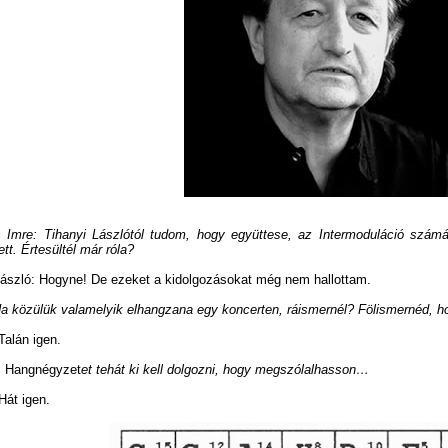
 Imre: Tihanyi Lászlótól tudom, hogy együttese, az Intermoduláció számá
ett. Értesültél már róla?
ászló: Hogyne! De ezeket a kidolgozásokat még nem hallottam.
 Ha közülük valamelyik elhangzana egy koncerten, ráismernél? Fölismernéd, h
 Talán igen.
A
Hangnégyzet
et tehát ki kell dolgozni, hogy megszólalhasson…
 Hát igen.