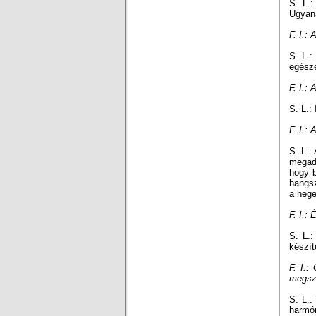
S. L.:
Ugyana
F. I.:
S. L.:
egésze
F. I.:
S. L.: 
F. I.:
S. L.:
megadt
hogy b
hangsz
a hege
F. I.:
S. L.:
készít
F. I.:
megszó
S. L.:
harmó