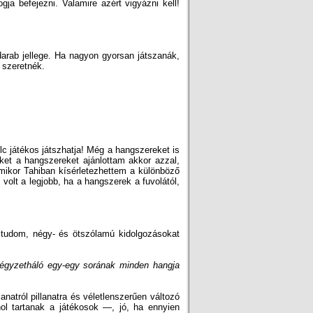
gja befejezni. Valamire azért vigyázni kell!
darab jellege. Ha nagyon gyorsan játszanák,
 szeretnék.
lc játékos játszhatja! Még a hangszereket is
eket a hangszereket ajánlottam akkor azzal,
 mikor Tahiban kísérletezhettem a különböző
volt a legjobb, ha a hangszerek a fuvolától,
l tudom, négy- és ötszólamú kidolgozásokat
égyzetháló egy
-
egy sorának minden hangja
anatról pillanatra és véletlenszerűen változó
l tartanak a játékosok —, jó, ha ennyien