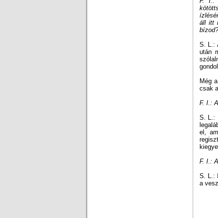
F. I.
kötött
ízlésé
áll it
bízod
S. L.:
után 
szólal
gondo
Még a
csak a
F. I.:
S. L.:
legalá
el, a
regis
kiegye
F. I.: 
S. L.:
a vesz