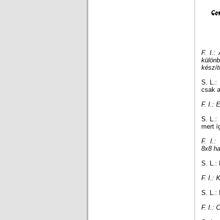
F. I.:
különb
készít
S. L.:
csak a
F. I.:
S. L.:
mert í
F. I.:
8x8
ha
S. L.:
F. I.:
S. L.:
F. I.: