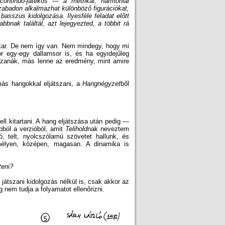
continuo-játékos — a metrikai, harmóniai
abadon alkalmazhat különböző figurációkat,
asszus kidolgozása. Ilyesféle feladat előtt
bnak találtál, azt lejegyezted, a többit rá
 akar. De nem így van. Nem mindegy, hogy mi
or
egy-egy
dallamsor is, és ha egyidejűleg
szanák, más lenne az eredmény, mint amire
ás hangokkal eljátszani, a
Hangnégyzet
ből
ll kitartani. A hang eljátszása után pedig —
bból a verzióból, amit
Telihold
nak neveztem
ó, telt, nyolcszólamú szövetet hallunk, és
mélyen, középen, magasan. A dinamika is
teni?
 játszani kidolgozás nélkül is, csak akkor az
 nem tudja a folyamatot ellenőrizni.