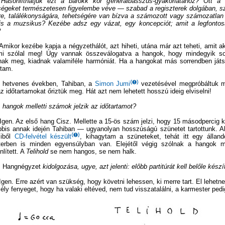
: Hasonlíthatjuk ezt a barokk kor generálbasszus-gyakorlatához? Ott a 
ségeket természetesen figyelembe véve — szabad a regiszterek dolgában, sz
re, találékonyságára, tehetségére van bízva a számozott vagy számozatlan b
t is a muzsikus? Kezébe adsz egy vázat, egy koncepciót; amit a legfontosab
?
 Amikor kezébe kapja a négyzethálót, azt hiheti, utána már azt teheti, amit
mi szólal meg! Úgy vannak összeválogatva a hangok, hogy mindegyik s
nak meg, kiadnak valamiféle harmóniát. Ha a hangokat más sorrendben ját
ltam.
 hetvenes években, Tahiban, a
Simon Jumi
vezetésével megpróbáltuk m
z időtartamokat őriztük meg. Hát azt nem lehetett hosszú ideig elviselni!
 A hangok melletti számok jelzik az időtartamot?
 Igen. Az első hang Cisz. Mellette a
15-ös
szám jelzi, hogy 15 másodpercig ke
bbis annak idején Tahiban — ugyanolyan hosszúságú szünetet tartottunk. A
miből
CD-felvétel
készült
, kihagytam a szüneteket, tehát itt egy álland
zterben is minden egyensúlyban van. Elejétől végig szólnak a hangok 
nlített. A
Telihold
se nem hangos, se nem halk.
A
Hangnégyzet
kidolgozása, ugye, azt jelenti: előbb partitúrát kell belőle készí
 Igen. Erre azért van szükség, hogy követni lehessen, ki merre tart. El lehetne
ély fenyeget, hogy ha valaki eltéved, nem tud visszatalálni, a karmester pedig