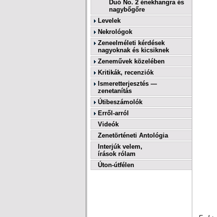
Duó No. 2 énekhangra és
nagybőgőre
Levelek
Nekrológok
Zeneelméleti kérdések
nagyoknak és kicsiknek
Zeneművek közelében
Kritikák, recenziók
Ismeretterjesztés —
zenetanítás
Útibeszámolók
Erről-arról
Videók
Zenetörténeti Antológia
Interjúk velem,
írások rólam
Úton-útfélen