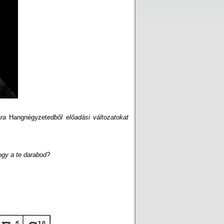
ra
Hangnégyzet
edből előadási változatokat
ogy a te darabod?