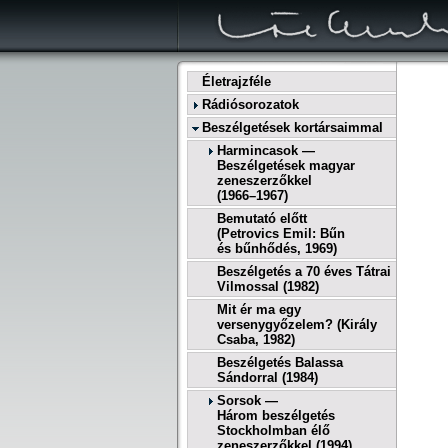
Életrajzféle
Rádiósorozatok
Beszélgetések kortársaimmal
Harmincasok —
Beszélgetések magyar
zeneszerzőkkel
(1966–1967)
Bemutató előtt
(Petrovics Emil: Bűn
és bűnhődés, 1969)
Beszélgetés a 70 éves Tátrai
Vilmossal (1982)
Mit ér ma egy
versenygyőzelem? (Király
Csaba, 1982)
Beszélgetés Balassa
Sándorral (1984)
Sorsok —
Három beszélgetés
Stockholmban élő
zeneszerzőkkel (1994)