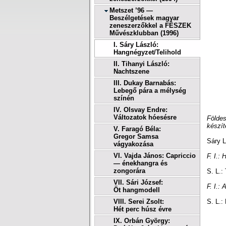
Metszet ’96 —
Beszélgetések magyar
zeneszerzőkkel a FÉSZEK
Művészklubban (1996)
I. Sáry László:
Hangnégyzet/Telihold
II. Tihanyi László:
Nachtszene
III. Dukay Barnabás:
Lebegő pára a mélység
színén
IV. Olsvay Endre:
Változatok hóesésre
Földes
készít
V. Faragó Béla:
Gregor Samsa
Sáry L
vágyakozása
VI. Vajda János: Capriccio
F. I.:
— énekhangra és
zongorára
S. L.:
VII. Sári József:
F. I.: 
Öt hangmodell
VIII. Serei Zsolt:
S. L.:
Hét perc húsz évre
IX. Orbán György: