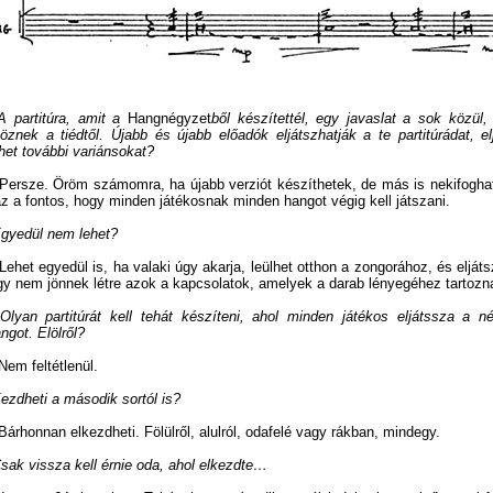
 A partitúra, amit a
Hangnégyzet
ből készítettél, egy javaslat a sok közül,
öznek a tiédtől. Újabb és újabb előadók eljátszhatják a te partitúrádat, 
het további variánsokat?
 Persze. Öröm számomra, ha újabb verziót készíthetek, de más is nekifogha
z a fontos, hogy minden játékosnak minden hangot végig kell játszani.
 Egyedül nem lehet?
 Lehet egyedül is, ha valaki úgy akarja, leülhet otthon a zongorához, és eljá
gy nem jönnek létre azok a kapcsolatok, amelyek a darab lényegéhez tartozn
 Olyan partitúrát kell tehát készíteni, ahol minden játékos eljátssza a
ngot. Elölről?
 Nem feltétlenül.
 Kezdheti a második sortól is?
 Bárhonnan elkezdheti. Fölülről, alulról, odafelé vagy rákban, mindegy.
 Csak vissza kell érnie oda, ahol elkezdte…