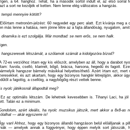
 Igen, a 64. hanghoz. Tehát, ha a második sortól indult el, az első sorral fo
zt a sort ne kezdjék el ketten. Nem lenne elég változatos a hangzás.
 A tempó mennyire kötött?
 Előírtam metronóm-jelzést: 60 negyedet egy perc alatt. Ezt kívánja meg a 
n más lenne a hatása, nem jönne létre az a fajta állandóság, nyugalom, amit
 A dinamika is ezt szolgálja. Már mondtad: se nem erős, se nem halk.
Igen.
 A hangszeresek létszámát, a szólamok számát a kidolgozóra bízod?
 A
72-es
verzióhoz írtam egy kis előszót, amelyben az áll, hogy a darabot nyo
am: fuvola, cselló, klarinét, bőgő, brácsa, harsona, hegedű és fagott. Ez
ármelyik hangszer bármely másikkal helyettesíthető. Azért írtam ezt, mert
eresekkel, és azt akartam, hogy egy bizonyos hangtér létrejöjjön, akkor úgy 
dűtől a fagottig, a csellóig, a nagybőgőig részt vettek benne.
 És nyolc játékosnál állapodtál meg?
 Ez az optimális létszám. De lehetnek kevesebben is. Tihanyi Laci, ha jó
ett. Talán ez a minimum.
 Gondolom, azért ideális, ha nyolc muzsikus játszik, mert akkor a 8x8
-
as n
lalhat — akár egyszerre is!
 Így van! Ahhoz, hogy egy bizonyos állandó hangzáson belül előálljanak a pill
niák — amelyek annak a függvényei, hogy éppen melyik sort játsszák, ho