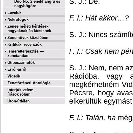
S. J.: De.
Duó No. 2 énekhangra és
nagybőgőre
Levelek
F. I.: Hát akkor…?
Nekrológok
Zeneelméleti kérdések
nagyoknak és kicsiknek
S. J.: Nincs számí
Zeneművek közelében
Kritikák, recenziók
F. I.: Csak nem pé
Ismeretterjesztés —
zenetanítás
Útibeszámolók
S. J.: Nem, nem a
Erről-arról
Rádióba, vagy a
Videók
megkérhetném Vido
Zenetörténeti Antológia
Interjúk velem,
Pécsre, hogy avas
írások rólam
elkerültük egymást
Úton-útfélen
F. I.: Talán, ha
még