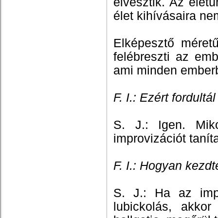
elvesztik. Az életü
élet kihívásaira ne
Elképesztő méretű
felébreszti az em
ami minden emberb
F. I.: Ezért fordult
S. J.: Igen. Mik
improvizációt taníta
F. I.: Hogyan kezd
S. J.: Ha az im
lubickolás, akkor