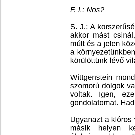
F. I.: Nos?
S. J.: A korszerűsé
akkor mást csinál
múlt és a jelen kö
a környezetünkben
körülöttünk lévő vi
Wittgenstein mond
szomorú dolgok va
voltak. Igen, e
gondolatomat. Hadd
Ugyanazt a klóros v
másik helyen ke