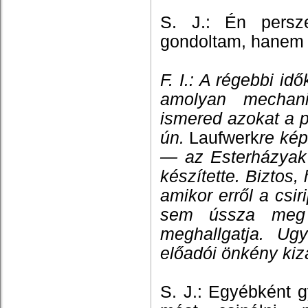
S. J.: Én persz
gondoltam, hanem a 
F. I.: A régebbi id
amolyan mechani
ismered azokat a 
ún.
Laufwerk
re kép
— az Esterházyak 
készítette. Biztos,
amikor erről a csir
sem ússza meg 
meghallgatja. Ug
előadói önkény kiz
S. J.: Egyébként 