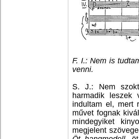
F. I.: Nem is tudt
venni.
S. J.: Nem szokt
harmadik leszek 
indultam el, mert 
művet fognak kivál
mindegyiket kiny
megjelent szöveges
Öt hangmodell
, ö