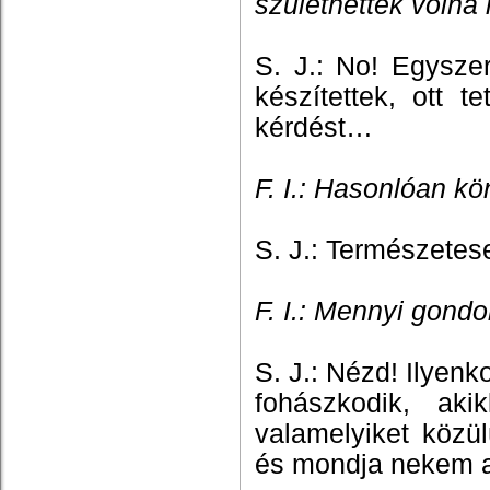
születhettek volna
S. J.: No! Egyszer
készítettek, ott t
kérdést…
F. I.: Hasonlóan k
S. J.: Természetes
F. I.: Mennyi gondo
S. J.: Nézd! Ilyen
fohászkodik, ak
valamelyiket közü
és mondja nekem a