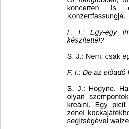
koncerten is e
Konzertfassungja.
F. I.: Egy-egy im
készítettél?
S. J.: Nem, csak e
F. I.: De az előadó
S. J.: Hogyne. Ha
olyan szempontok
kreálni. Egy pici
zenei kockajátékh
segítségével walzer