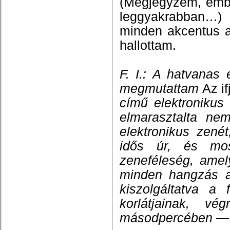
(Megjegyzem, embe
leggyakrabban…) 
minden akcentus a
hallottam.
F. I.: A hatvanas
megmutattam
Az if
című elektronikus 
elmarasztalta n
elektronikus zené
idős úr, és mos
zeneféleség, amel
minden hangzás a
kiszolgáltatva a 
korlátjainak, 
másodpercében — ma