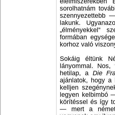
élelmiszerekben 
sorolhatnám tová
szennyezettebb — 
lakunk. Ugyanaz
„élményekkel” s
formában egységesí
korhoz való viszon
Sokáig éltünk N
lányommal. Nos,
hetilap, a
Die Fr
ajánlatok, hogy a
kelljen szegényne
legyen kelbimbó 
körítéssel és így 
— mert a némete