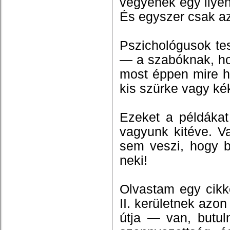
vegyenek egy ilye
És egyszer csak az
Pszichológusok tes
— a szabóknak, ho
most éppen mire ha
kis szürke vagy ké
Ezeket a példáka
vagyunk kitéve. V
sem veszi, hogy be
neki!
Olvastam egy cikk
II. kerületnek azon
útja — van, butul