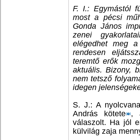
F. I.: Egymástól 
most a pécsi műh
Gonda János impr
zenei gyakorlatai
elégedhet meg a 
rendesen eljátss
teremtő erők mozg
aktuális. Bizony, 
nem tetsző folyam
idegen jelenségeke
S. J.: A nyolcvan
András kötete
, 
válaszolt. Ha jól
külvilág zaja menn