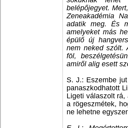
belépőjegyet. Mert
Zeneakadémia Na
adatik meg. És m
amelyeket más hel
épülő új hangver
nem neked szólt. 
föl, beszélgetés
amiről alig esett s
S. J.: Eszembe jut
panaszkodhatott Li
Ligeti válaszolt rá
a rögeszmétek, hog
ne lehetne egyszer
F. I.: Megértett