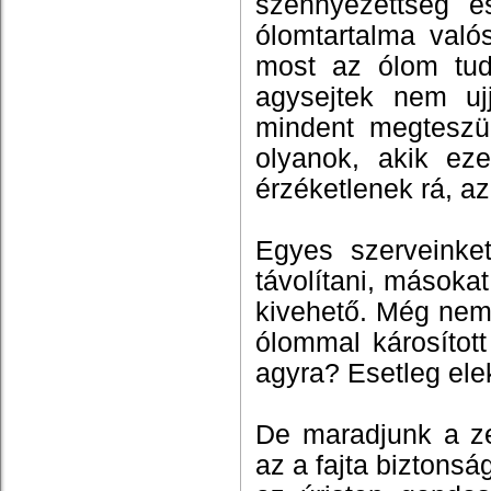
szennyezettség é
ólomtartalma való
most az ólom tud
agysejtek nem uj
mindent megteszü
olyanok, akik ez
érzéketlenek rá, a
Egyes szerveinket
távolítani, másokat
kivehető. Még nem
ólommal károsított
agyra? Esetleg elek
De maradjunk a ze
az a fajta biztonsá