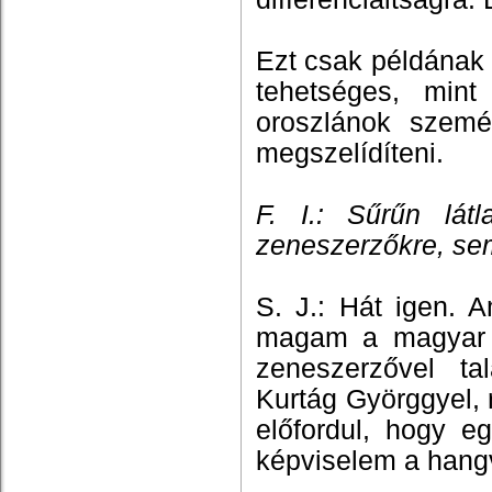
Ezt csak példának
tehetséges, mint
oroszlánok szemé
megszelídíteni.
F. I.: Sűrűn lá
zeneszerzőkre, se
S. J.: Hát igen. 
magam a magyar k
zeneszerzővel ta
Kurtág Györggyel, 
előfordul, hogy e
képviselem a hang