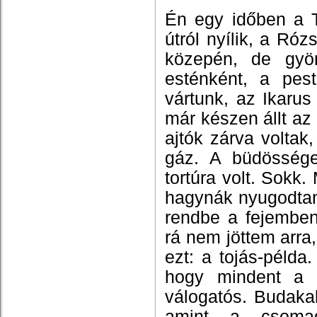
Én egy időben a T
útról nyílik, a R
közepén, de gyön
esténként, a pes
vártunk, az Ikaru
már készen állt az 
ajtók zárva voltak
gáz. A büdössége
tortúra volt. Sokk
hagynák nyugodtan
rendbe a fejemben
rá nem jöttem arr
ezt: a tojás-példa
hogy mindent a 
válogatós. Budaka
amint a csomago