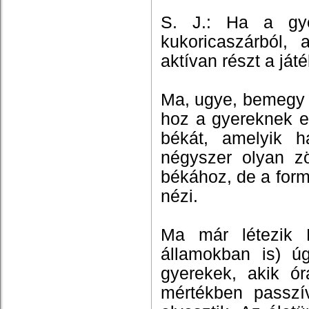
S. J.: Ha a gye
kukoricaszárból, 
aktívan részt a já
Ma, ugye, bemegy L
hoz a gyereknek e
békát, amelyik h
négyszer olyan z
békához, de a form
nézi.
Ma már létezik 
államokban is) úg
gyerekek, akik ór
mértékben passzív