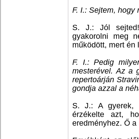
F. I.: Sejtem, hogy 
S. J.: Jól sejted
gyakorolni meg n
működött, mert én l
F. I.: Pedig milye
mesterével. Az a 
repertoárján Strav
gondja azzal a néh
S. J.: A gyerek, 
érzékelte azt, 
eredményhez. Ő a s