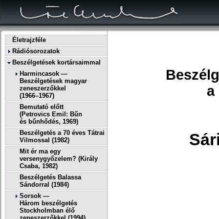
Életrajzféle
Rádiósorozatok
Beszélgetések kortársaimmal
Beszélg
Harmincasok —
Beszélgetések magyar
a
zeneszerzőkkel
(1966–1967)
Bemutató előtt
(Petrovics Emil: Bűn
és bűnhődés, 1969)
Beszélgetés a 70 éves Tátrai
Sár
Vilmossal (1982)
Mit ér ma egy
versenygyőzelem? (Király
Csaba, 1982)
Beszélgetés Balassa
Sándorral (1984)
Sorsok —
Három beszélgetés
Stockholmban élő
zeneszerzőkkel (1994)