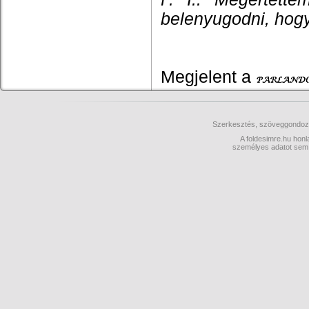
belenyugodni, hogy
Megjelent a
Szerkesztés, szöveggondo
A foldesimre.hu honl
személyes adatot sem m