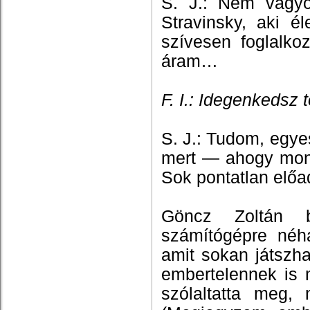
S. J.: Nem vagyo
Stravinsky, aki é
szívesen foglalko
áram…
F. I.: Idegenkedsz
S. J.: Tudom, egyes
mert — ahogy mond
Sok pontatlan előa
Göncz Zoltán 
számítógépre néh
amit sokan játszha
embertelennek is
szólaltatta meg,