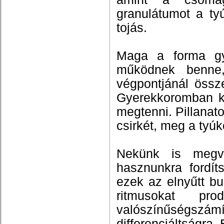
granulátumot a ty
tojás.
Maga a forma gyö
működnek benne
végpontjánál össz
Gyerekkoromban k
megtenni. Pillanato
csirkét, meg a tyú
Nekünk is megv
hasznunkra fordít
ezek az elnyűtt b
ritmusokat pr
valószínűségsz
differenciáltságra.