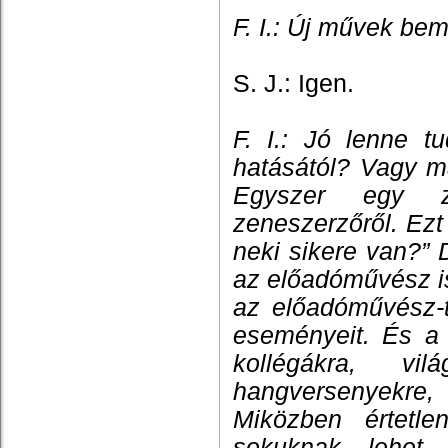
F. I.: Új művek bem
S. J.: Igen.
F. I.: Jó lenne t
hatásától? Vagy m
Egyszer egy z
zeneszerzőről. Ezt
neki sikere van?”
az előadóművész i
az előadóművész-t
eseményeit. És a 
kollégákra, v
hangversenyekre
Miközben értetl
sokuknak lehet 