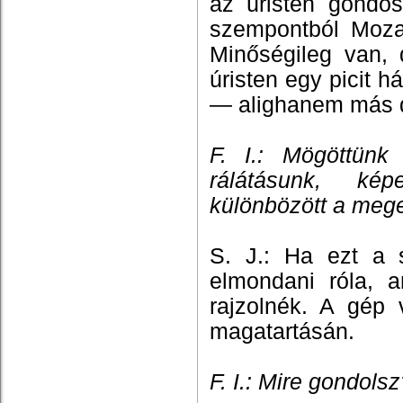
az úristen gondos
szempontból Mozar
Minőségileg van, 
úristen egy picit h
— alighanem más 
F. I.: Mögöttün
rálátásunk, k
különbözött a meg
S. J.: Ha ezt a s
elmondani róla, a
rajzolnék. A gép 
magatartásán.
F. I.: Mire gondols