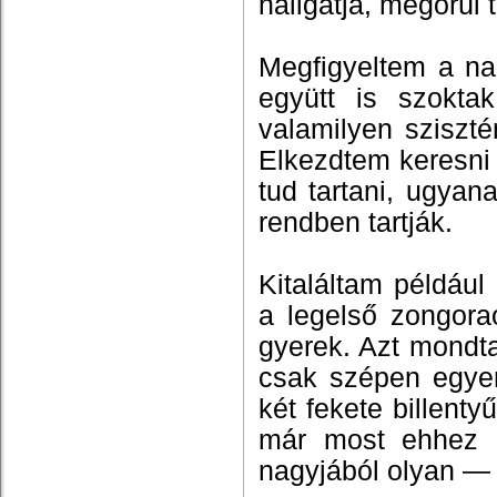
hallgatja, megőrül t
Megfigyeltem a na
együtt is szoktak
valamilyen sziszté
Elkezdtem keresni 
tud tartani, ugyan
rendben tartják.
Kitaláltam például
a legelső zongora
gyerek. Azt mondt
csak szépen egyen
két fekete billenty
már most ehhez 
nagyjából olyan — 