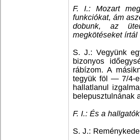
F. I.: Mozart me
funkciókat, ám asz
dobunk, az ütem
megkötéseket írtál 
S. J.: Vegyünk eg
bizonyos időegysé
rábízom. A másik
tegyük föl —
7/4-
hallatlanul izgalm
belepusztulnának 
F. I.: És a hallgató
S. J.: Reménykede