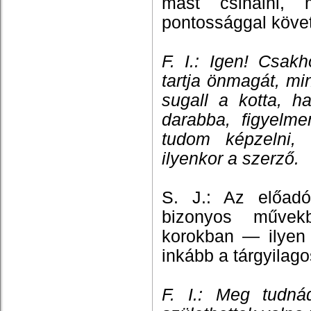
mást csinálni, 
pontossággal követ
F. I.: Igen! Csa
tartja önmagát, mi
sugall a kotta, h
darabba, figyelme
tudom képzelni, 
ilyenkor a szerző.
S. J.: Az előadó
bizonyos művekb
korokban — ilyen
inkább a tárgyilago
F. I.: Meg tudná