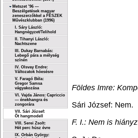
Metszet ’96 —
Beszélgetések magyar
zeneszerzőkkel a FÉSZEK
Művészklubban (1996)
I. Sáry László:
Hangnégyzet/Telihold
II. Tihanyi László:
Nachtszene
III. Dukay Barnabás:
Lebegő pára a mélység
színén
IV. Olsvay Endre:
Változatok hóesésre
V. Faragó Béla:
Gregor Samsa
Földes Imre: Komp
vágyakozása
VI. Vajda János: Capriccio
— énekhangra és
Sári József: Nem.
zongorára
VII. Sári József:
Öt hangmodell
F. I.: Nem is hiányz
VIII. Serei Zsolt:
Hét perc húsz évre
IX. Orbán György: